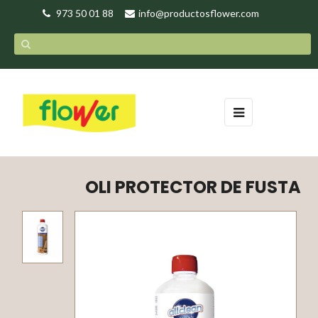
973 50 01 88
info@productosflower.com
Toggle
☰
navigation
OLI PROTECTOR DE FUSTA