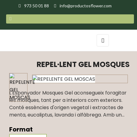
973 50 01 88
info@productosflower.com
Toggle
☰
navigation
REPEL·LENT GEL MOSQUES
L'Espanyador Mosques Gel aconsegueix foragitar
les mosques, tant per a interiors com exteriors.
Conté essències d'origen vegetal i extractes de
menta, eucaliptus, lavanda i alfàbrega. Amb un...
Format