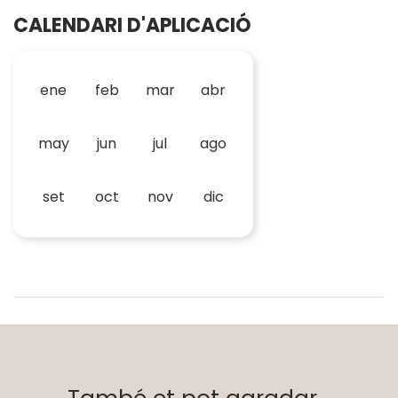
CALENDARI D'APLICACIÓ
ene
feb
mar
abr
may
jun
jul
ago
set
oct
nov
dic