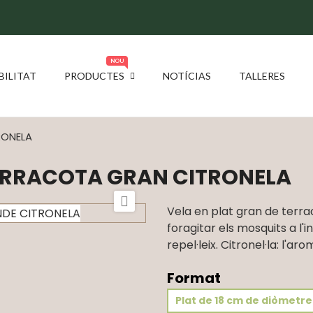
NOU
BILITAT
PRODUCTES
NOTÍCIAS
TALLERES
RONELA
ERRACOTA GRAN CITRONELA

Vela en plat gran de terra
foragitar els mosquits a l'in
repel·leix. Citronel·la: l'ar
Format
Plat de 18 cm de diòmetre