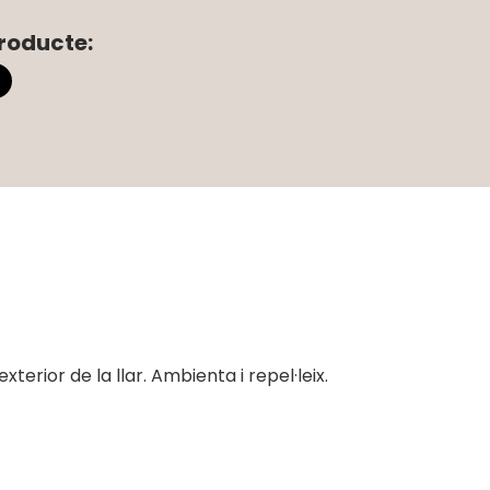
roducte:
erior de la llar. Ambienta i repel·leix.