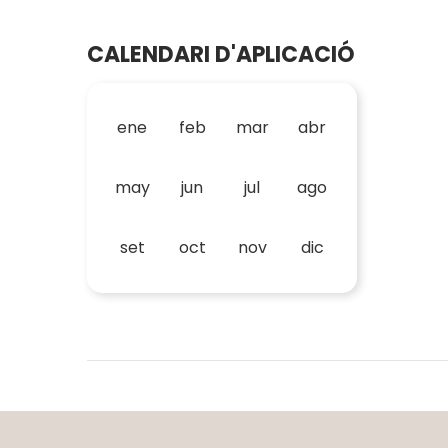
CALENDARI D'APLICACIÓ
ene
feb
mar
abr
may
jun
jul
ago
set
oct
nov
dic