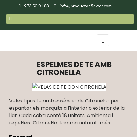
973 50 01 88
info@productosflower.com
Toggle
☰
navigation
ESPELMES DE TE AMB
CITRONELLA
Veles tipus te amb essència de Citronel·la per
espantar els mosquits a l'interior o exterior de la
llar. Cada caixa conté 18 unitats. Ambienta i
repel·leix. Citronel·la: l'aroma natural i més...