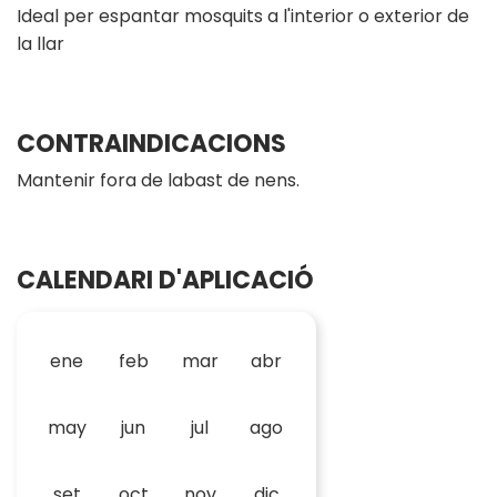
Ideal per espantar mosquits a l'interior o exterior de
la llar
CONTRAINDICACIONS
Mantenir fora de labast de nens.
CALENDARI D'APLICACIÓ
ene
feb
mar
abr
may
jun
jul
ago
set
oct
nov
dic