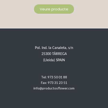
Veure producte
Pol. Ind. la Canaleta, s/n
25300 TÀRREGA
(Lleida) SPAIN
Tel:
973 50 01 88
Fax:
973 31 23 51
info@productosflower.com