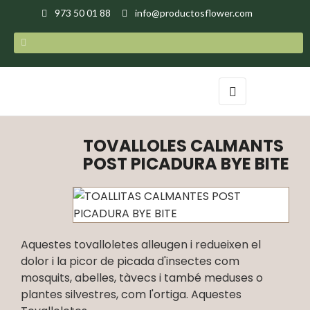
973 50 01 88
info@productosflower.com
Toggle
☰
navigation
TOVALLOLES CALMANTS
POST PICADURA BYE BITE
Aquestes tovalloletes alleugen i redueixen el
dolor i la picor de picada d'insectes com
mosquits, abelles, tàvecs i també meduses o
plantes silvestres, com l'ortiga. Aquestes