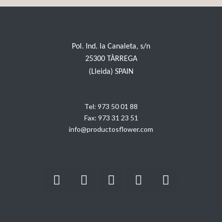
Pol. Ind. la Canaleta, s/n
25300 TÀRREGA
(Lleida) SPAIN
Tel:
973 50 01 88
Fax:
973 31 23 51
info@productosflower.com