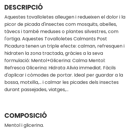
DESCRIPCIÓ
Aquestes tovalloletes alleugen i redueixen el dolor i la
picor de picada d'insectes com mosquits, abelles,
tàvecs i també meduses o plantes silvestres, com
l'ortiga. Aquestes Tovalloletes Calmants Post
Picadura tenen un triple efecte: calman, refresquen i
hidraten la zona tractada, gràcies a la seva
formulació: Mentol+Glicerina: Calma Mentol:
Refresca Glicerina: Hidrata Alivia immediat. Fàcils
d'aplicar i còmodes de portar. Ideal per guardar a la
bossa, motxilla,… i calmar les picades dels insectes
durant passejades, viatges,…
COMPOSICIÓ
Mentol i glicerina.