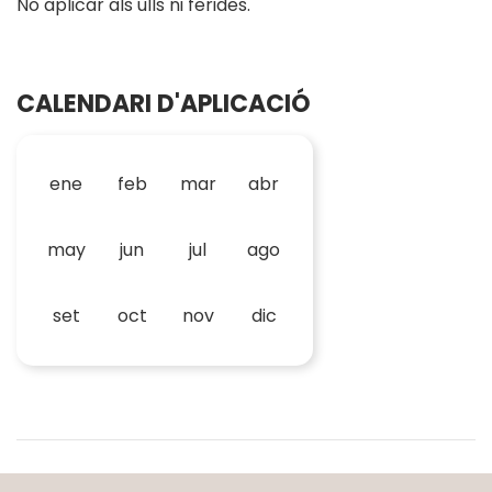
No aplicar als ulls ni ferides.
CALENDARI D'APLICACIÓ
ene
feb
mar
abr
may
jun
jul
ago
set
oct
nov
dic