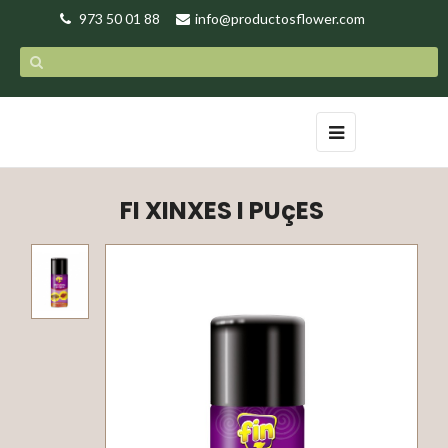
973 50 01 88
info@productosflower.com
Toggle
☰
navigation
FI XINXES I PUçES