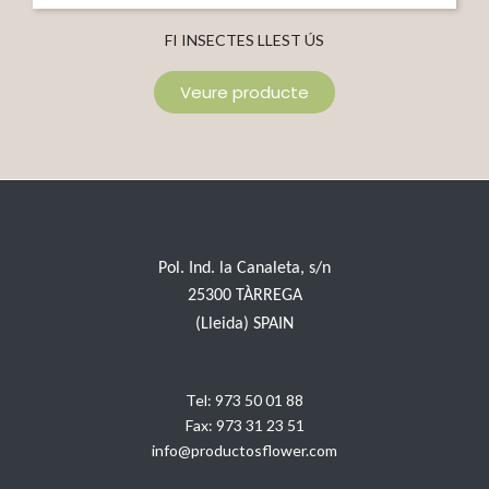
FI INSECTES LLEST ÚS
Veure producte
Pol. Ind. la Canaleta, s/n
25300 TÀRREGA
(Lleida) SPAIN
Tel:
973 50 01 88
Fax:
973 31 23 51
info@productosflower.com