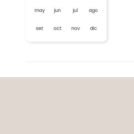
may
jun
jul
ago
set
oct
nov
dic