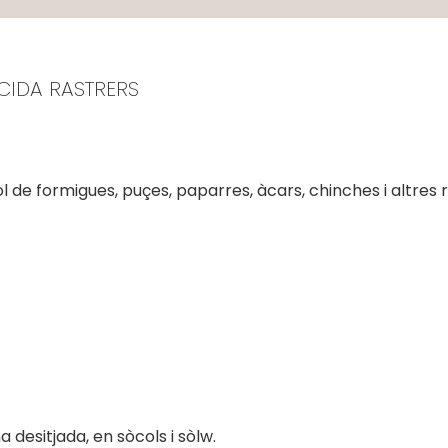
ICIDA RASTRERS
ol de formigues, puçes, paparres, àcars, chinches i altres r
desitjada, en sòcols i sòlw.