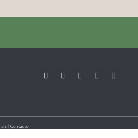
nals
|
Contacte