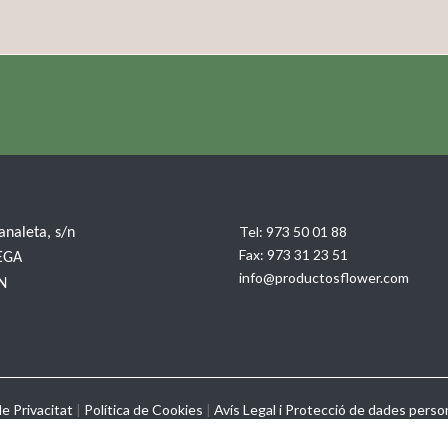
Tel:
973 50 01 88
Canaleta, s/n
Fax:
973 31 23 51
EGA
info@productosflower.com
IN
de Privacitat
|
Política de Cookies
|
Avís Legal i Protecció de dades perso