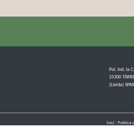
Pol. Ind. la 
25300 TÀRR
(Lleida) SPA
Inici
|
Política 