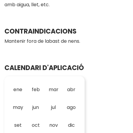
amb aigua, llet, etc.
CONTRAINDICACIONS
Mantenir fora de labast de nens.
CALENDARI D'APLICACIÓ
ene
feb
mar
abr
may
jun
jul
ago
set
oct
nov
dic