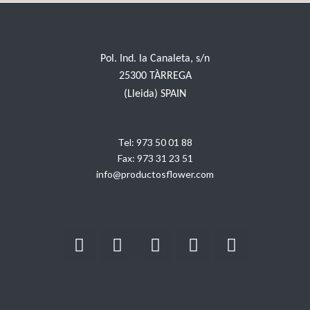
Pol. Ind. la Canaleta, s/n
25300 TÀRREGA
(Lleida) SPAIN
Tel:
973 50 01 88
Fax:
973 31 23 51
info@productosflower.com