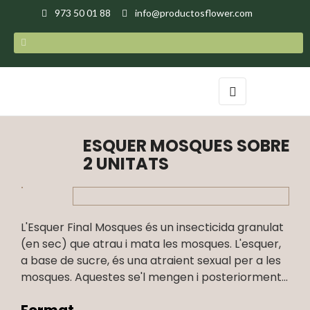
973 50 01 88
info@productosflower.com
Toggle
☰
navigation
ESQUER MOSQUES SOBRE
2 UNITATS
L'Esquer Final Mosques és un insecticida granulat
(en sec) que atrau i mata les mosques. L'esquer,
a base de sucre, és una atraient sexual per a les
mosques. Aquestes se'l mengen i posteriorment...