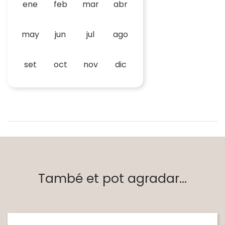
ene
feb
mar
abr
may
jun
jul
ago
set
oct
nov
dic
També et pot agradar...