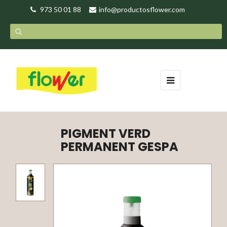
973 50 01 88
info@productosflower.com
Toggle
☰
navigation
PIGMENT VERD
PERMANENT GESPA