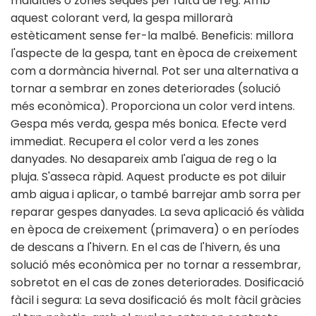
malalties o zones seques per falta de reg. Amb
aquest colorant verd, la gespa millorarà
estèticament sense fer-la malbé. Beneficis: millora
l'aspecte de la gespa, tant en època de creixement
com a dormància hivernal. Pot ser una alternativa a
tornar a sembrar en zones deteriorades (solució
més econòmica). Proporciona un color verd intens.
Gespa més verda, gespa més bonica. Efecte verd
immediat. Recupera el color verd a les zones
danyades. No desapareix amb l'aigua de reg o la
pluja. S'asseca ràpid. Aquest producte es pot diluir
amb aigua i aplicar, o també barrejar amb sorra per
reparar gespes danyades. La seva aplicació és vàlida
en època de creixement (primavera) o en períodes
de descans a l'hivern. En el cas de l'hivern, és una
solució més econòmica per no tornar a ressembrar,
sobretot en el cas de zones deteriorades. Dosificació
fàcil i segura: La seva dosificació és molt fàcil gràcies