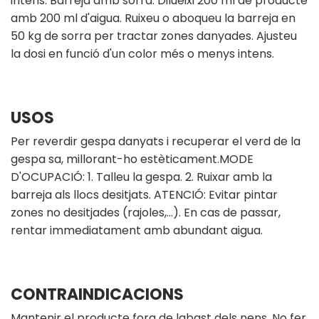
intens. Barreja amb sorra: Dilueixi 200 ml de producte
amb 200 ml d'aigua. Ruixeu o aboqueu la barreja en
50 kg de sorra per tractar zones danyades. Ajusteu
la dosi en funció d'un color més o menys intens.
USOS
Per reverdir gespa danyats i recuperar el verd de la
gespa sa, millorant-ho estèticament.MODE
D'OCUPACIÓ: 1. Talleu la gespa. 2. Ruixar amb la
barreja als llocs desitjats. ATENCIÓ: Evitar pintar
zones no desitjades (rajoles,...). En cas de passar,
rentar immediatament amb abundant aigua.
CONTRAINDICACIONS
Mantenir el producte fora de labast dels nens. No fer