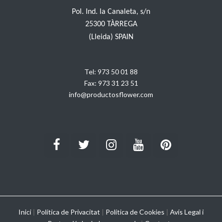
Pol. Ind. la Canaleta, s/n
25300 TÀRREGA
(Lleida) SPAIN
Tel:
973 50 01 88
Fax:
973 31 23 51
info@productosflower.com
Inici
|
Política de Privacitat
|
Política de Cookies
|
Avís Legal i