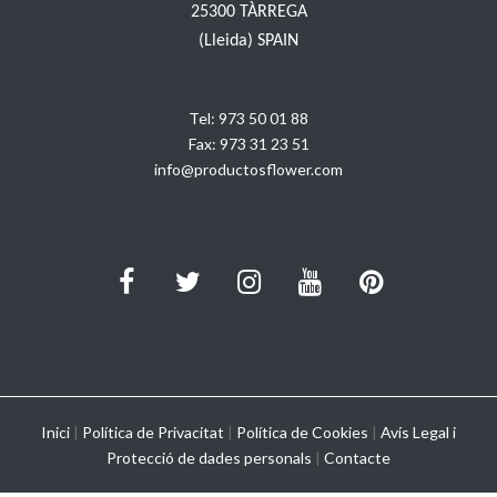
25300 TÀRREGA
(Lleida) SPAIN
Tel:
973 50 01 88
Fax:
973 31 23 51
info@productosflower.com
Inici
|
Política de Privacitat
|
Política de Cookies
|
Avís Legal i
Protecció de dades personals
|
Contacte