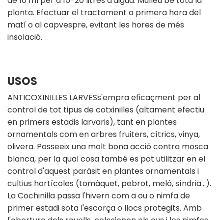
de 10 ml per a 15-20 litres d'aigua. Mulleu bé tota la
planta. Efectuar el tractament a primera hora del
matí o al capvespre, evitant les hores de més
insolació.
USOS
ANTICOXINILLES LARVESs'empra eficaçment per al
control de tot tipus de cotxinilles (altament efectiu
en primers estadis larvaris), tant en plantes
ornamentals com en arbres fruiters, cítrics, vinya,
olivera. Posseeix una molt bona acció contra mosca
blanca, per la qual cosa també es pot utilitzar en el
control d'aquest paràsit en plantes ornamentals i
cultius hortícoles (tomàquet, pebrot, meló, síndria…).
La Cochinilla passa l'hivern com a ou o nimfa de
primer estadi sota l'escorça o llocs protegits. Amb