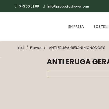
973 50 01 88
info@productosflower.com
EMPRESA
SOSTENI
Inici
Flower
ANTI ERUGA GERANI MONODOSIS
ANTI ERUGA GE