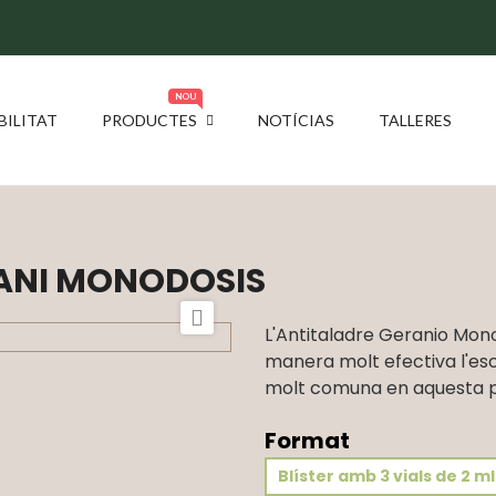
NOU
BILITAT
PRODUCTES
NOTÍCIAS
TALLERES
RANI MONODOSIS

L'Antitaladre Geranio Mon
manera molt efectiva l'es
molt comuna en aquesta pla
Format
Blíster amb 3 vials de 2 ml