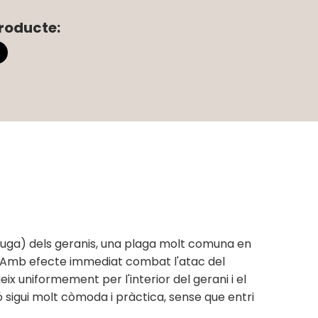
roducte:
ruga) dels geranis, una plaga molt comuna en
tiu. Amb efecte immediat combat l'atac del
eix uniformement per l'interior del gerani i el
 sigui molt còmoda i pràctica, sense que entri