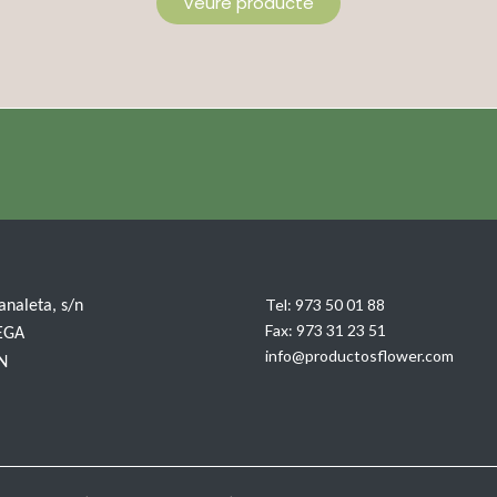
Veure producte
Tel:
973 50 01 88
Canaleta, s/n
Fax:
973 31 23 51
EGA
info@productosflower.com
IN