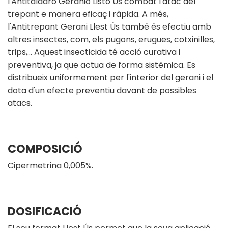
l'Antitaladro Geranio Listo Ús combat l'atac del
trepant e manera eficaç i ràpida. A més,
l'Antitrepant Gerani Llest Ús també és efectiu amb
altres insectes, com, els pugons, erugues, cotxinilles,
trips,… Aquest insecticida té acció curativa i
preventiva, ja que actua de forma sistèmica. Es
distribueix uniformement per l'interior del gerani i el
dota d'un efecte preventiu davant de possibles
atacs.
COMPOSICIÓ
Cipermetrina 0,005%.
DOSIFICACIÓ