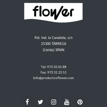
Pol. Ind. la Canaleta, s/n
25300 TÀRREGA
(Lleida) SPAIN
Tel:
973 50 01 88
Fax:
973 31 23 51
info@productosflower.com