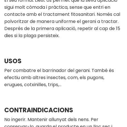
El seu format Llest Ús permet que la seva aplicació
sigui molt còmoda i pràctica, sense que entri en
contacte amb el tractament fitosanitari. Només cal
polvoritzar de manera uniforme el gerani a tractar.
Després de la primera aplicació, repetir al cap de 15
dies si la plaga persisteix.
USOS
Per combatre el barrinador del gerani. També és
efectiu amb altres insectes, com, els pugons,
erugues, cotxinilles, trips,…
CONTRAINDICACIONS
No ingerir. Mantenir allunyat dels nens. Per
conservar-lo, guarda el producte en un lloc sec i