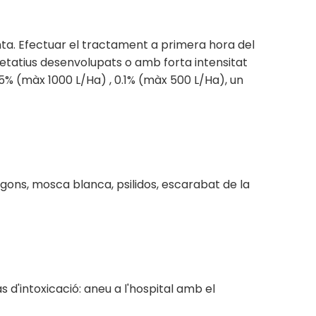
planta. Efectuar el tractament a primera hora del
egetatius desenvolupats o amb forta intensitat
0.05% (màx 1000 L/Ha) , 0.1% (màx 500 L/Ha), un
ugons, mosca blanca, psilidos, escarabat de la
s d'intoxicació: aneu a l'hospital amb el