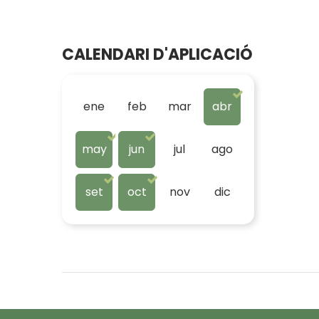
CALENDARI D'APLICACIÓ
ene
feb
mar
abr
may
jun
jul
ago
set
oct
nov
dic