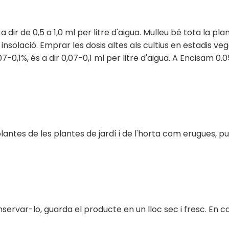
s a dir de 0,5 a 1,0 ml per litre d'aigua. Mulleu bé tota la 
insolació. Emprar les dosis altes als cultius en estadis v
,07-0,1%, és a dir 0,07-0,1 ml per litre d'aigua. A Encisam 
lantes de les plantes de jardí i de l'horta com erugues, p
nservar-lo, guarda el producte en un lloc sec i fresc. En ca