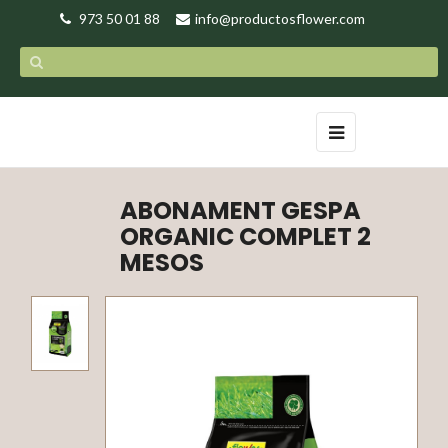
973 50 01 88
info@productosflower.com
Toggle
☰
navigation
ABONAMENT GESPA
ORGANIC COMPLET 2
MESOS