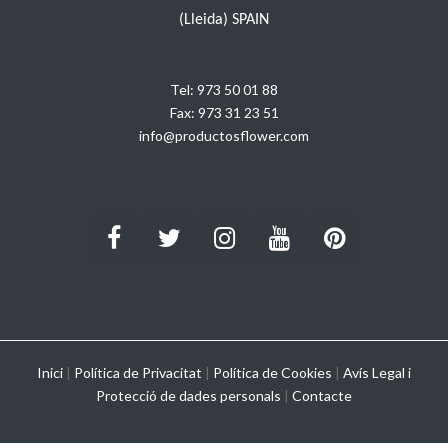
(Lleida) SPAIN
Tel:
973 50 01 88
Fax:
973 31 23 51
info@productosflower.com
Inici
|
Política de Privacitat
|
Política de Cookies
|
Avís Legal i
Protecció de dades personals
|
Contacte