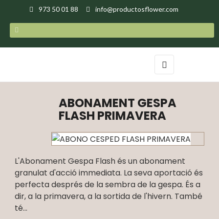
973 50 01 88
info@productosflower.com
Toggle
☰
navigation
ABONAMENT GESPA
FLASH PRIMAVERA
L'Abonament Gespa Flash és un abonament
granulat d'acció immediata. La seva aportació és
perfecta després de la sembra de la gespa. És a
dir, a la primavera, a la sortida de l'hivern. També
té...