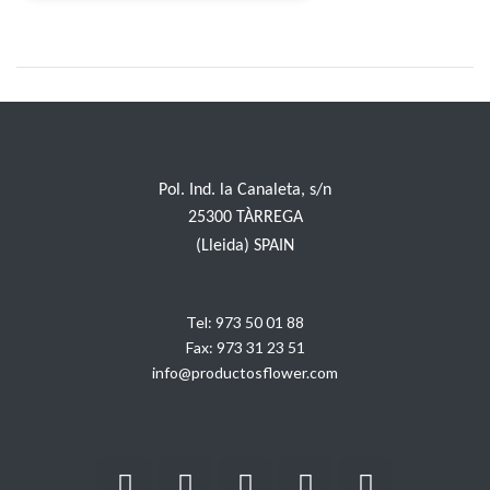
Pol. Ind. la Canaleta, s/n
25300 TÀRREGA
(Lleida) SPAIN
Tel:
973 50 01 88
Fax:
973 31 23 51
info@productosflower.com