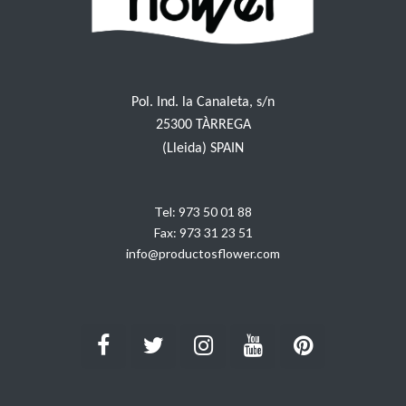
Pol. Ind. la Canaleta, s/n
25300 TÀRREGA
(Lleida) SPAIN
Tel:
973 50 01 88
Fax:
973 31 23 51
info@productosflower.com