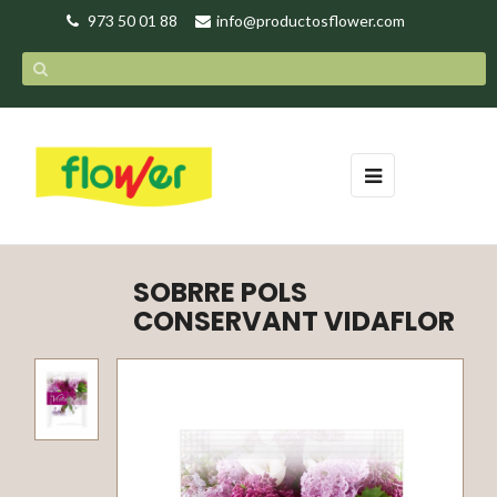
973 50 01 88
info@productosflower.com
Toggle
☰
navigation
SOBRRE POLS
CONSERVANT VIDAFLOR