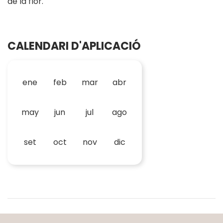
de la flor.
CALENDARI D'APLICACIÓ
ene
feb
mar
abr
may
jun
jul
ago
set
oct
nov
dic