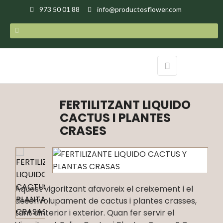
973 50 01 88
info@productosflower.com
Toggle
☰
navigation
FERTILITZANT LIQUIDO
CACTUS I PLANTES
CRASES
Aquest vigoritzant afavoreix el creixement i el
desenvolupament de cactus i plantes crasses,
tant dinterior i exterior. Quan fer servir el