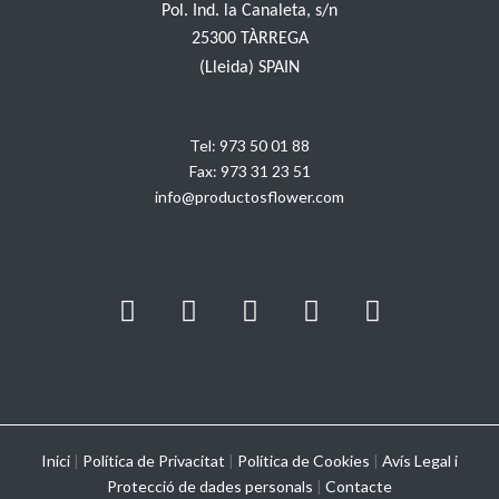
Pol. Ind. la Canaleta, s/n
25300 TÀRREGA
(Lleida) SPAIN
Tel:
973 50 01 88
Fax:
973 31 23 51
info@productosflower.com
Inici
|
Política de Privacitat
|
Política de Cookies
|
Avís Legal i
Protecció de dades personals
|
Contacte