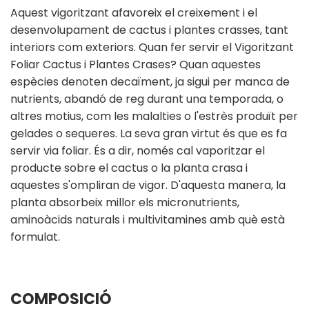
Aquest vigoritzant afavoreix el creixement i el
desenvolupament de cactus i plantes crasses, tant
interiors com exteriors. Quan fer servir el Vigoritzant
Foliar Cactus i Plantes Crases? Quan aquestes
espècies denoten decaïment, ja sigui per manca de
nutrients, abandó de reg durant una temporada, o
altres motius, com les malalties o l'estrès produït per
gelades o sequeres. La seva gran virtut és que es fa
servir via foliar. És a dir, només cal vaporitzar el
producte sobre el cactus o la planta crasa i
aquestes s'ompliran de vigor. D'aquesta manera, la
planta absorbeix millor els micronutrients,
aminoàcids naturals i multivitamines amb què està
formulat.
COMPOSICIÓ