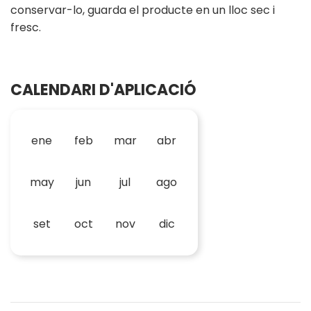
conservar-lo, guarda el producte en un lloc sec i
fresc.
CALENDARI D'APLICACIÓ
ene
feb
mar
abr
may
jun
jul
ago
set
oct
nov
dic