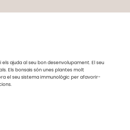
 i els ajuda al seu bon desenvolupament. El seu
als. Els bonsais són unes plantes molt
lora el seu sistema immunològic per afavorir-
cions.