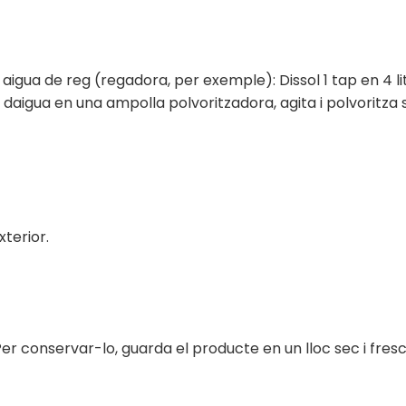
aigua de reg (regadora, per exemple): Dissol 1 tap en 4 l
tres daigua en una ampolla polvoritzadora, agita i polvorit
xterior.
Per conservar-lo, guarda el producte en un lloc sec i fresc