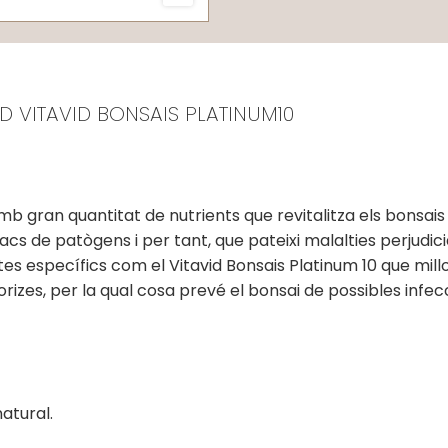
D VITAVID BONSAIS PLATINUM10
mb gran quantitat de nutrients que revitalitza els bonsais
s de patògens i per tant, que pateixi malalties perjudici
tes específics com el Vitavid Bonsais Platinum 10 que mil
izes, per la qual cosa prevé el bonsai de possibles infec
atural.