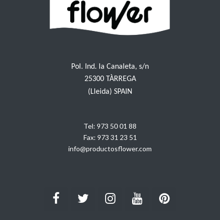
Pol. Ind. la Canaleta, s/n
25300 TÀRREGA
(Lleida) SPAIN
Tel:
973 50 01 88
Fax:
973 31 23 51
info@productosflower.com