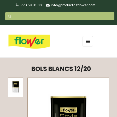
973 50 01 88
info@productosflower.com
Toggle
☰
navigation
BOLS BLANCS 12/20