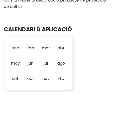
Com a material decoratiu o producte de protecció
de cultius.
CALENDARI D'APLICACIÓ
ene
feb
mar
abr
may
jun
jul
ago
set
oct
nov
dic