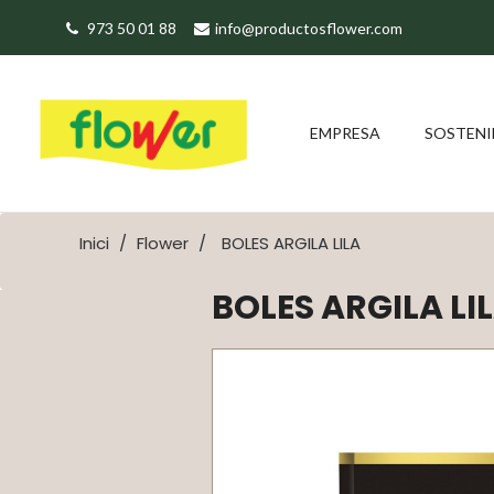
973 50 01 88
info@productosflower.com
EMPRESA
SOSTENI
Inici
Flower
BOLES ARGILA LILA
BOLES ARGILA LI