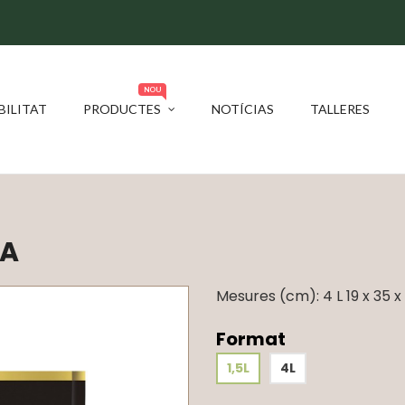
NOU
BILITAT
PRODUCTES
NOTÍCIAS
TALLERES
LA
Mesures (cm): 4 L 19 x 35 x
Format
1,5L
4L