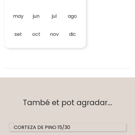
may
jun
jul
ago
set
oct
nov
dic
També et pot agradar...