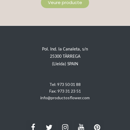
Veure producte
Pol. Ind. la Canaleta, s/n
25300 TÀRREGA
(Lleida) SPAIN
Tel:
973 50 01 88
Fax:
973 31 23 51
info@productosflower.com