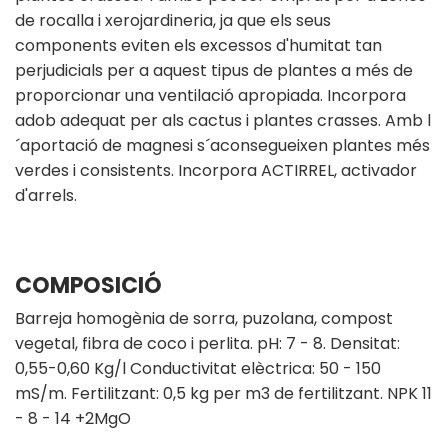
de rocalla i xerojardineria, ja que els seus
components eviten els excessos d'humitat tan
perjudicials per a aquest tipus de plantes a més de
proporcionar una ventilació apropiada. Incorpora
adob adequat per als cactus i plantes crasses. Amb l
´aportació de magnesi s´aconsegueixen plantes més
verdes i consistents. Incorpora ACTIRREL, activador
d'arrels.
COMPOSICIÓ
Barreja homogènia de sorra, puzolana, compost
vegetal, fibra de coco i perlita. pH: 7 - 8. Densitat:
0,55-0,60 Kg/l Conductivitat elèctrica: 50 - 150
mS/m. Fertilitzant: 0,5 kg per m3 de fertilitzant. NPK 11
- 8 - 14 +2MgO