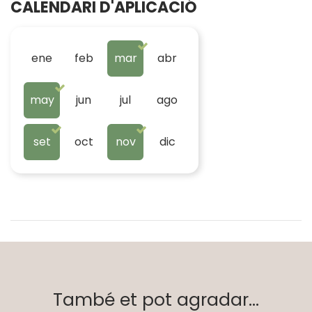
CALENDARI D'APLICACIÓ
ene
feb
mar
abr
may
jun
jul
ago
set
oct
nov
dic
També et pot agradar...