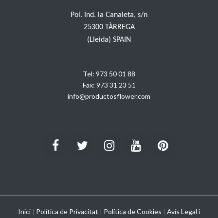
Pol. Ind. la Canaleta, s/n
25300 TÀRREGA
(Lleida) SPAIN
Tel:
973 50 01 88
Fax:
973 31 23 51
info@productosflower.com
Inici
|
Política de Privacitat
|
Política de Cookies
|
Avís Legal i