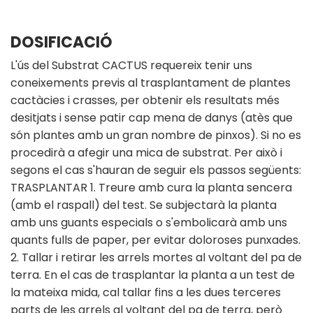
DOSIFICACIÓ
L'ús del Substrat CACTUS requereix tenir uns
coneixements previs al trasplantament de plantes
cactàcies i crasses, per obtenir els resultats més
desitjats i sense patir cap mena de danys (atès que
són plantes amb un gran nombre de pinxos). Si no es
procedirà a afegir una mica de substrat. Per això i
segons el cas s'hauran de seguir els passos següents:
TRASPLANTAR 1. Treure amb cura la planta sencera
(amb el raspall) del test. Se subjectarà la planta
amb uns guants especials o s'embolicarà amb uns
quants fulls de paper, per evitar doloroses punxades.
2. Tallar i retirar les arrels mortes al voltant del pa de
terra. En el cas de trasplantar la planta a un test de
la mateixa mida, cal tallar fins a les dues terceres
parts de les arrels al voltant del pa de terra, però