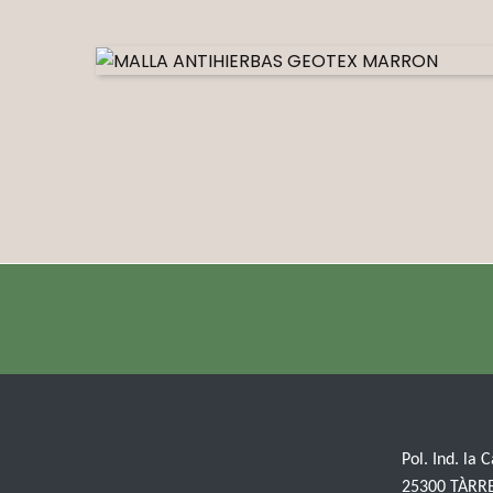
Pol. Ind. la 
25300 TÀRR