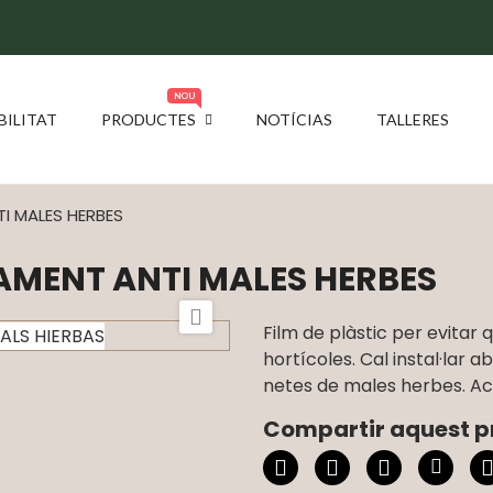
NOU
BILITAT
PRODUCTES
NOTÍCIAS
TALLERES
I MALES HERBES
AMENT ANTI MALES HERBES

Film de plàstic per evitar 
hortícoles. Cal instal·lar 
netes de males herbes. Acce
Compartir aquest p