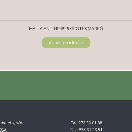
MALLA ANTIHERBES GEOTEX MARRÓ
Veure producte
Tel:
973 50 01 88
Canaleta, s/n
Fax:
973 31 23 51
EGA