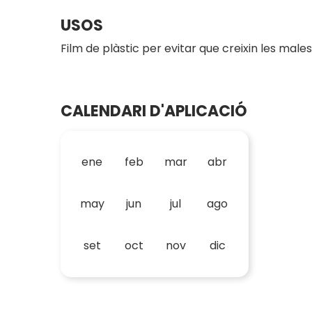
USOS
Film de plàstic per evitar que creixin les males
CALENDARI D'APLICACIÓ
ene
feb
mar
abr
may
jun
jul
ago
set
oct
nov
dic