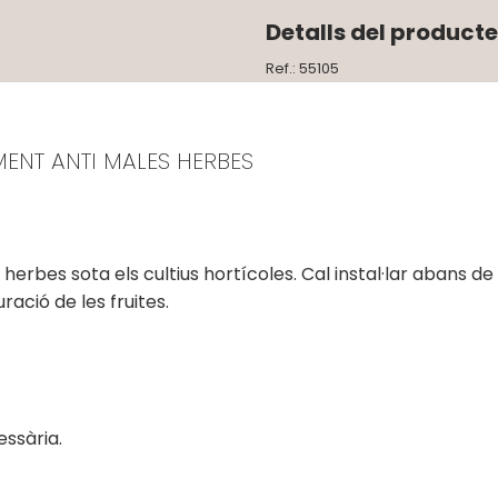
Detalls del producte
Ref.: 55105
MENT ANTI MALES HERBES
 herbes sota els cultius hortícoles. Cal instal·lar abans d
ació de les fruites.
essària.