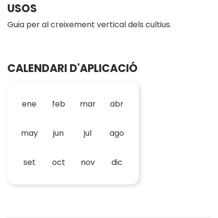
USOS
Guia per al creixement vertical dels cultius.
CALENDARI D'APLICACIÓ
ene
feb
mar
abr
may
jun
jul
ago
set
oct
nov
dic