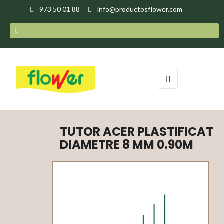
973 50 01 88
info@productosflower.com
Toggle
☰
navigation
TUTOR ACER PLASTIFICAT
DIAMETRE 8 MM 0.90M