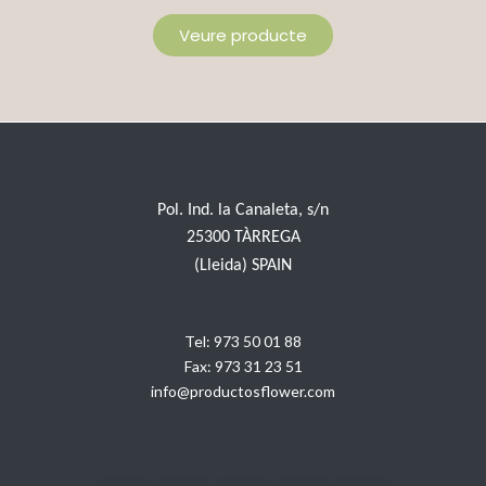
Veure producte
Pol. Ind. la Canaleta, s/n
25300 TÀRREGA
(Lleida) SPAIN
Tel:
973 50 01 88
Fax:
973 31 23 51
info@productosflower.com