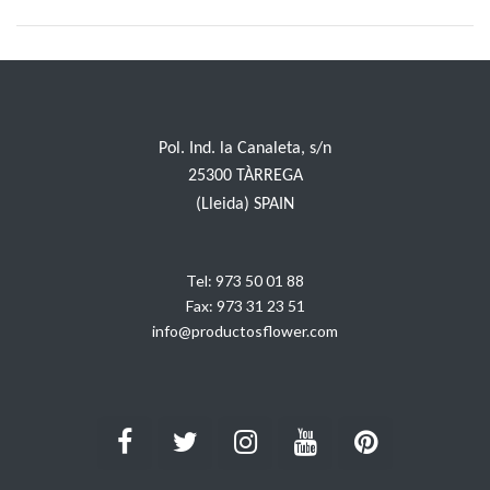
Pol. Ind. la Canaleta, s/n
25300 TÀRREGA
(Lleida) SPAIN
Tel:
973 50 01 88
Fax:
973 31 23 51
info@productosflower.com