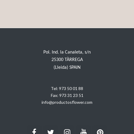
Pol. Ind. la Canaleta, s/n
25300 TÀRREGA
(Lleida) SPAIN
Tel:
973 50 01 88
Fax:
973 31 23 51
info@productosflower.com