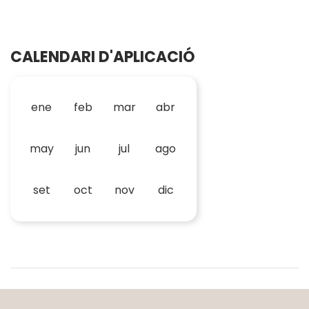
CALENDARI D'APLICACIÓ
ene
feb
mar
abr
may
jun
jul
ago
set
oct
nov
dic