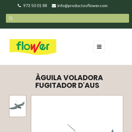
973 50 01 88
info@productosflower.com
Toggle
☰
navigation
ÀGUILA VOLADORA
FUGITADOR D'AUS