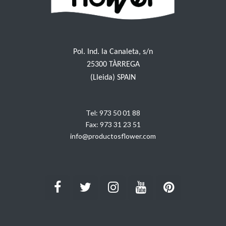
Pol. Ind. la Canaleta, s/n
25300 TÀRREGA
(Lleida) SPAIN
Tel:
973 50 01 88
Fax:
973 31 23 51
info@productosflower.com