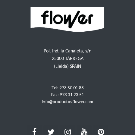
Pol. Ind. la Canaleta, s/n
25300 TÀRREGA
(Lleida) SPAIN
Tel:
973 50 01 88
Fax:
973 31 23 51
info@productosflower.com