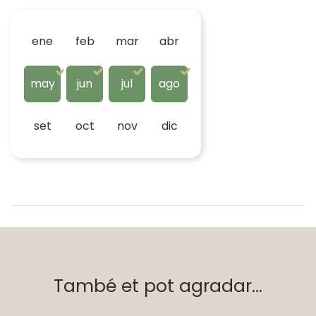
ene
feb
mar
abr
may
jun
jul
ago
set
oct
nov
dic
També et pot agradar...