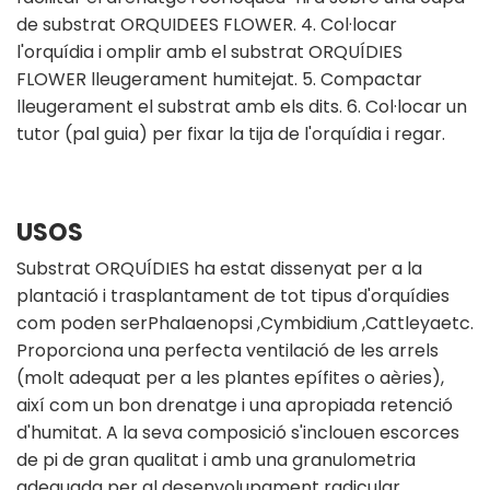
de substrat ORQUIDEES FLOWER. 4. Col·locar
l'orquídia i omplir amb el substrat ORQUÍDIES
FLOWER lleugerament humitejat. 5. Compactar
lleugerament el substrat amb els dits. 6. Col·locar un
tutor (pal guia) per fixar la tija de l'orquídia i regar.
USOS
Substrat ORQUÍDIES ha estat dissenyat per a la
plantació i trasplantament de tot tipus d'orquídies
com poden serPhalaenopsi ,Cymbidium ,Cattleyaetc.
Proporciona una perfecta ventilació de les arrels
(molt adequat per a les plantes epífites o aèries),
així com un bon drenatge i una apropiada retenció
d'humitat. A la seva composició s'inclouen escorces
de pi de gran qualitat i amb una granulometria
adequada per al desenvolupament radicular