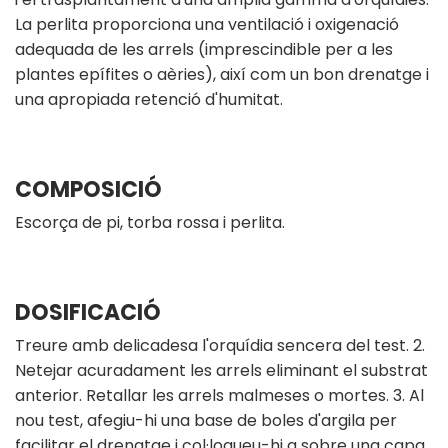
La perlita proporciona una ventilació i oxigenació
adequada de les arrels (imprescindible per a les
plantes epífites o aèries), així com un bon drenatge i
una apropiada retenció d'humitat.
COMPOSICIÓ
Escorça de pi, torba rossa i perlita.
DOSIFICACIÓ
Treure amb delicadesa l'orquídia sencera del test. 2.
Netejar acuradament les arrels eliminant el substrat
anterior. Retallar les arrels malmeses o mortes. 3. Al
nou test, afegiu-hi una base de boles d'argila per
facilitar el drenatge i col·loqueu-hi a sobre una capa