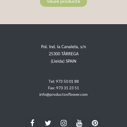
Veure producte
Pol. Ind. la Canaleta, s/n
25300 TÀRREGA
(Lleida) SPAIN
Tel:
973 50 01 88
Fax:
973 31 23 51
info@productosflower.com