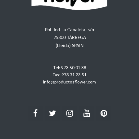
Pol. Ind. la Canaleta, s/n
25300 TÀRREGA
(Lleida) SPAIN
Tel:
973 50 01 88
Fax:
973 31 23 51
info@productosflower.com