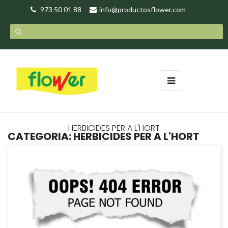
973 50 01 88
info@productosflower.com
Toggle
☰
navigation
HERBICIDES PER A L'HORT
CATEGORIA: HERBICIDES PER A L'HORT