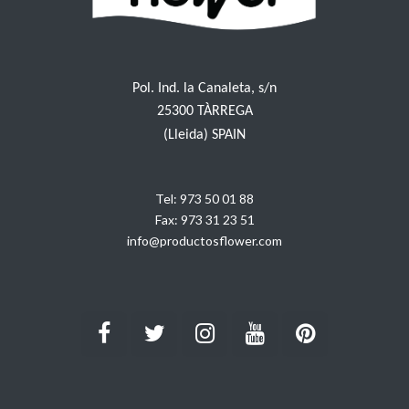
Pol. Ind. la Canaleta, s/n
25300 TÀRREGA
(Lleida) SPAIN
Tel:
973 50 01 88
Fax:
973 31 23 51
info@productosflower.com