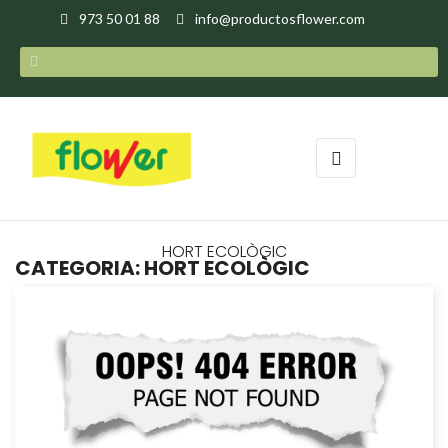
973 50 01 88
info@productosflower.com
Toggle
☰
navigation
HORT ECOLÒGIC
CATEGORIA: HORT ECOLÒGIC