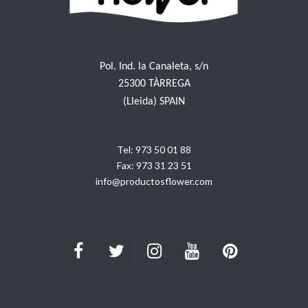
Pol. Ind. la Canaleta, s/n
25300 TÀRREGA
(Lleida) SPAIN
Tel:
973 50 01 88
Fax:
973 31 23 51
info@productosflower.com