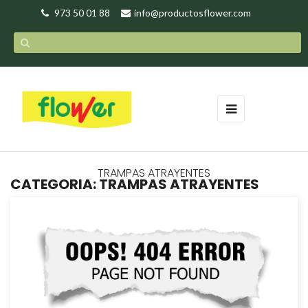
973 50 01 88
info@productosflower.com
Toggle
☰
navigation
TRAMPAS ATRAYENTES
CATEGORIA: TRAMPAS ATRAYENTES