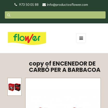
973 50 01 88
info@productosflower.com
Toggle
☰
navigation
copy of ENCENEDOR DE
CARBÓ PER A BARBACOA