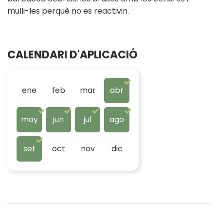
mulli-les perquè no es reactivin.
CALENDARI D'APLICACIÓ
ene
feb
mar
abr
may
jun
jul
ago
set
oct
nov
dic