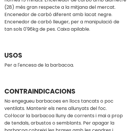
(28) més gran respecte a la mitjana del mercat.
Encenedor de carbó diferent amb lacat negre.
Encenedor de carbó lleuger, per a manipulació de
tan sols 0'96kg de pes. Caixa apilable.
USOS
Per a l'encesa de la barbacoa.
CONTRAINDICACIONS
No engegueu barbacoes en llocs tancats o poc
ventilats. Mantenir els nens allunyats del foc.
Col·locar la barbacoa lluny de corrents i mai a prop
de tendals, arbustos o semblants. Per apagar la
barbacoa cobreixi les brases amb les cendres i