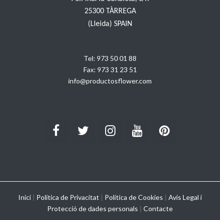
25300 TÀRREGA
(Lleida) SPAIN
Tel:
973 50 01 88
Fax:
973 31 23 51
info@productosflower.com
Inici
|
Política de Privacitat
|
Política de Cookies
|
Avís Legal i
Protecció de dades personals
|
Contacte