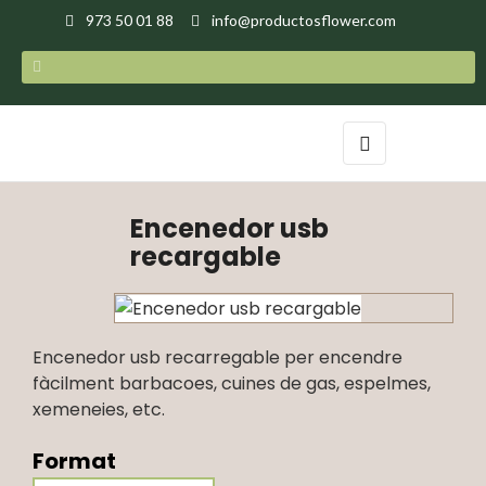
973 50 01 88
info@productosflower.com
Toggle
☰
navigation
Encenedor usb
recargable
Encenedor usb recarregable per encendre
fàcilment barbacoes, cuines de gas, espelmes,
xemeneies, etc.
Format