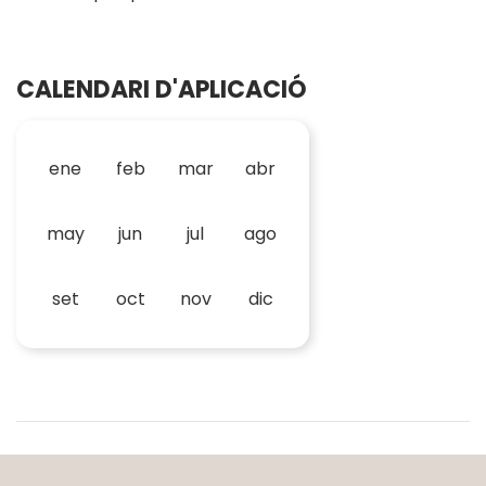
CALENDARI D'APLICACIÓ
ene
feb
mar
abr
may
jun
jul
ago
set
oct
nov
dic