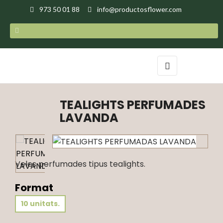
973 50 01 88
info@productosflower.com
Toggle
☰
navigation
TEALIGHTS PERFUMADES
LAVANDA
Veles perfumades tipus tealights.
Format
10 unitats.