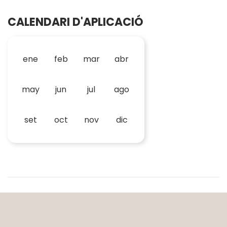
CALENDARI D'APLICACIÓ
ene
feb
mar
abr
may
jun
jul
ago
set
oct
nov
dic