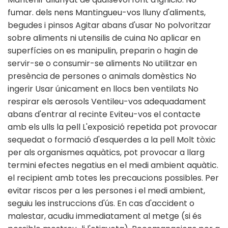
fumar. dels nens Mantingueu-vos lluny d'aliments,
begudes i pinsos Agitar abans d'usar No polvoritzar
sobre aliments ni utensilis de cuina No aplicar en
superfícies on es manipulin, preparin o hagin de
servir-se o consumir-se aliments No utilitzar en
presència de persones o animals domèstics No
ingerir Usar únicament en llocs ben ventilats No
respirar els aerosols Ventileu-vos adequadament
abans d'entrar al recinte Eviteu-vos el contacte
amb els ulls la pell L'exposició repetida pot provocar
sequedat o formació d'esquerdes a la pell Molt tòxic
per als organismes aquàtics, pot provocar a llarg
termini efectes negatius en el medi ambient aquàtic.
el recipient amb totes les precaucions possibles. Per
evitar riscos per a les persones i el medi ambient,
seguiu les instruccions d'ús. En cas d'accident o
malestar, acudiu immediatament al metge (si és