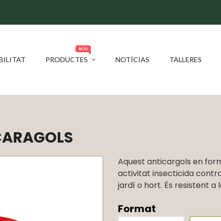
NOU
BILITAT
PRODUCTES
NOTÍCIAS
TALLERES
CARAGOLS
Aquest anticargols en fo
activitat insecticida contro
jardí o hort. És resistent a 
Format