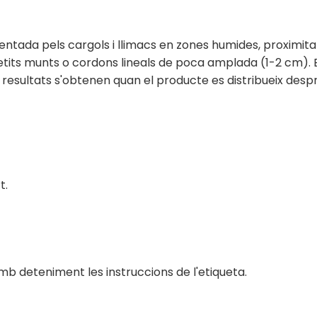
eqüentada pels cargols i llimacs en zones humides, proxim
tits munts o cordons lineals de poca amplada (1-2 cm). El
rs resultats s'obtenen quan el producte es distribueix despr
t.
r amb deteniment les instruccions de l'etiqueta.