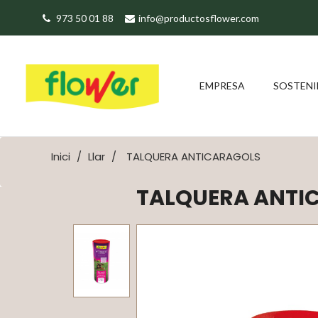
973 50 01 88
info@productosflower.com
EMPRESA
SOSTENI
Inici
Llar
TALQUERA ANTICARAGOLS
TALQUERA ANTI