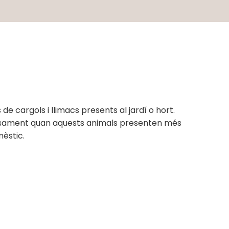
e cargols i llimacs presents al jardí o hort.
precisament quan aquests animals presenten més
mèstic.