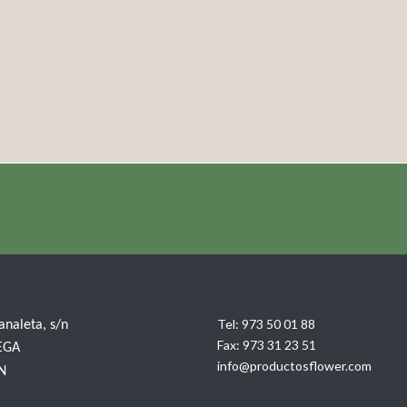
Tel:
973 50 01 88
Canaleta, s/n
Fax:
973 31 23 51
EGA
info@productosflower.com
IN