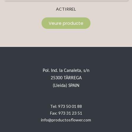
ACTIRREL
Veure producte
Pol. Ind. la Canaleta, s/n
25300 TÀRREGA
(Lleida) SPAIN
Tel:
973 50 01 88
Fax:
973 31 23 51
info@productosflower.com