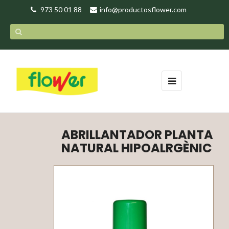
973 50 01 88
info@productosflower.com
Toggle
☰
navigation
ABRILLANTADOR PLANTA
NATURAL HIPOALRGÈNIC