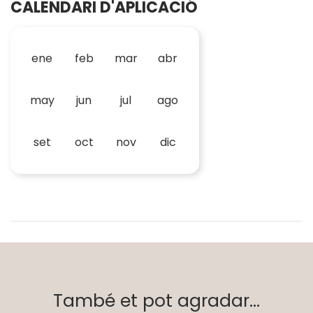
CALENDARI D'APLICACIÓ
ene
feb
mar
abr
may
jun
jul
ago
set
oct
nov
dic
També et pot agradar...