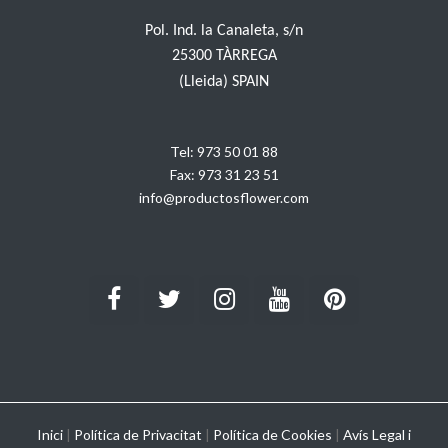
Pol. Ind. la Canaleta, s/n
25300 TÀRREGA
(Lleida) SPAIN
Tel:
973 50 01 88
Fax:
973 31 23 51
info@productosflower.com
Inici
|
Política de Privacitat
|
Política de Cookies
|
Avís Legal i