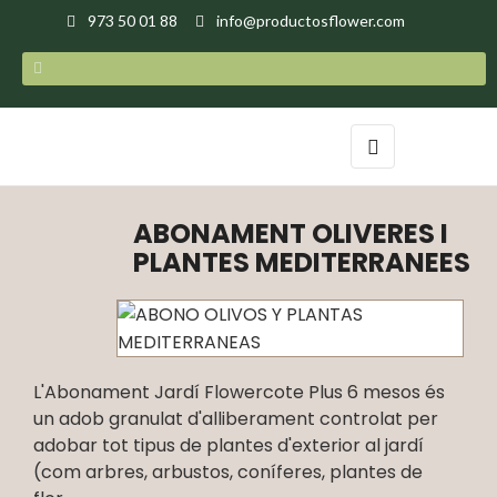
973 50 01 88
info@productosflower.com
Toggle
☰
navigation
ABONAMENT OLIVERES I
PLANTES MEDITERRANEES
L'Abonament Jardí Flowercote Plus 6 mesos és
un adob granulat d'alliberament controlat per
adobar tot tipus de plantes d'exterior al jardí
(com arbres, arbustos, coníferes, plantes de