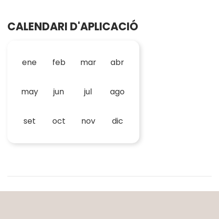
CALENDARI D'APLICACIÓ
ene
feb
mar
abr
may
jun
jul
ago
set
oct
nov
dic