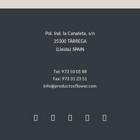
Pol. Ind. la Canaleta, s/n
25300 TÀRREGA
(Lleida) SPAIN
Tel:
973 50 01 88
Fax:
973 31 23 51
info@productosflower.com