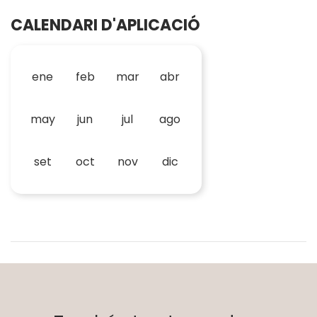
CALENDARI D'APLICACIÓ
ene
feb
mar
abr
may
jun
jul
ago
set
oct
nov
dic