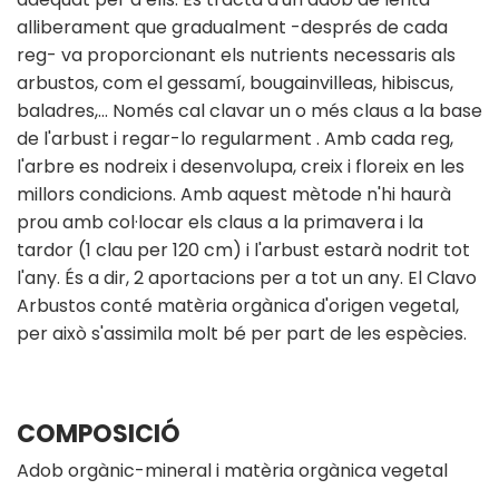
alliberament que gradualment -després de cada
reg- va proporcionant els nutrients necessaris als
arbustos, com el gessamí, bougainvilleas, hibiscus,
baladres,… Només cal clavar un o més claus a la base
de l'arbust i regar-lo regularment . Amb cada reg,
l'arbre es nodreix i desenvolupa, creix i floreix en les
millors condicions. Amb aquest mètode n'hi haurà
prou amb col·locar els claus a la primavera i la
tardor (1 clau per 120 cm) i l'arbust estarà nodrit tot
l'any. És a dir, 2 aportacions per a tot un any. El Clavo
Arbustos conté matèria orgànica d'origen vegetal,
per això s'assimila molt bé per part de les espècies.
COMPOSICIÓ
Adob orgànic-mineral i matèria orgànica vegetal