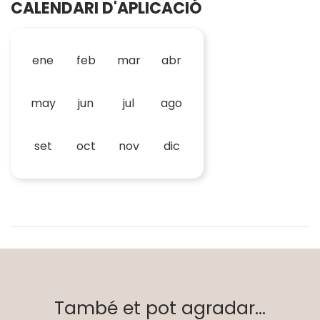
CALENDARI D'APLICACIÓ
ene
feb
mar
abr
may
jun
jul
ago
set
oct
nov
dic
També et pot agradar...