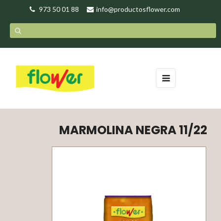
973 50 01 88
info@productosflower.com
Toggle
☰
navigation
MARMOLINA NEGRA 11/22