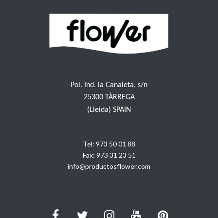
Pol. Ind. la Canaleta, s/n
25300 TÀRREGA
(Lleida) SPAIN
Tel:
973 50 01 88
Fax:
973 31 23 51
info@productosflower.com